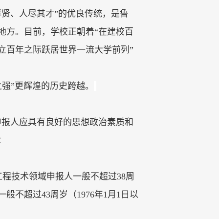
群贤、人尽其才”的优良传统，是鲁
地方。目前，学校正朝着“在建校百
立百年之际跃居世界一流大学前列”
之强”更辉煌的历史跨越。
申报人应具有良好的思想政治素质和
：
工程技术领域申报人一般不超过
38
周
一般不超过
43
周岁（
1976
年
1
月
1
日以