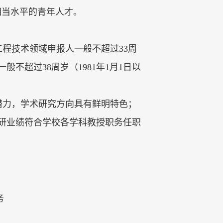
相当水平的青年人才。
工程技术领域申报人一般不超过
33
周
一般不超过
38
周岁（
1981
年
1
月
1
日以
潜力，学术研究方向具有鲜明特色；
研业绩符合学校各学科教授职务任职
务