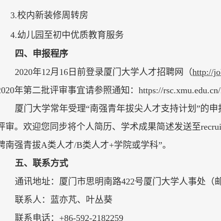
3.
校内新装修周转房
4.
幼儿园至初中优质教育服务
四、申报程序
2020年12月16日前登录厦门大学人才招聘网
（
http://
2020年第二批评审事宜
请参照通知
：https://rsc.xmu.edu.c
厦门大学常年受理“南强青年拔尖人才支持计划”的
评审。欢迎您同步
将个人简历、学术成果简述发送至
recr
聘南强青拔
A
类人才
/B
类人才
+
学院或学科
”
。
五、
联系方式
通讯地址：厦门市思明南路422号厦门大学人事处（邮编
联系人：蓝亦芃、叶丛葵
联系电话：+86-592-2182259