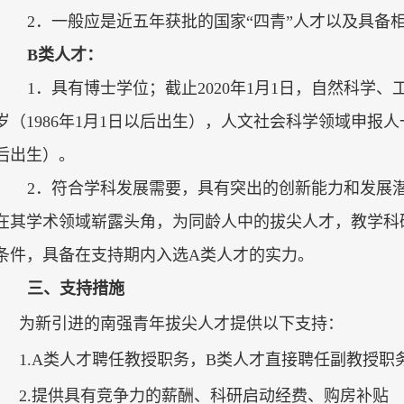
2
．
一般应是近五年获批的国家“四青”人才以及具备
B
类人才：
1
．具有博士学位；截止
2020
年
1
月
1
日，自然科学、
岁（
1986
年
1
月
1
日以后出生），人文社会科学领域申报人
后出生）。
2
．符合学科发展需要，具有突出的创新能力和发展
在其学术领域崭露头角，为同龄人中的拔尖人才，教学科
条件，具备在支持期内入选
A
类人才的实力。
三、支持措施
为新引进的南强青年拔尖人才提供以下支持：
1.A
类人才聘任教授职务，
B
类人才直接聘任副教授职
2.
提供具有竞争力的薪酬、科研启动经费、购房补贴