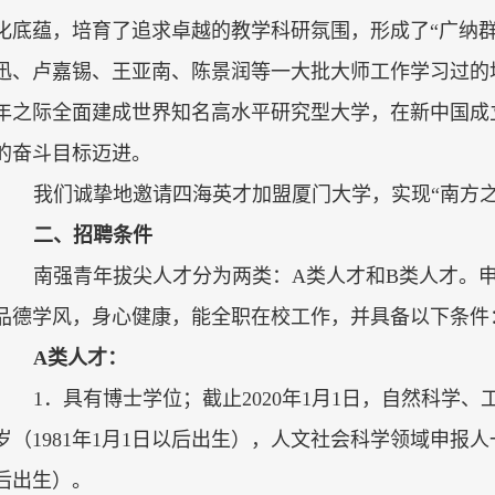
化底蕴，培育了追求卓越的教学科研氛围，形成了“广纳
迅、卢嘉锡、王亚南、陈景润等一大批大师工作学习过的
年之际全面建成世界知名高水平研究型大学，在新中国成
的奋斗目标迈进。
我们诚挚地邀请四海英才加盟厦门大学，实现“南方
二、招聘条件
南强青年拔尖人才分为两类：
A
类人才和
B
类人才。
品德学风，身心健康，能全职在校工作，并具备以下条件
A
类人才：
1
．具有博士学位；截止
2020
年
1
月
1
日，自然科学、
岁（
1981
年
1
月
1
日以后出生），人文社会科学领域申报人
后出生）。