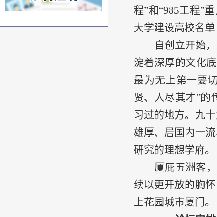
程
”
和
“985
工程
”
重
大学建设高校名单
自创立开始，
淀着深厚的文化底
最为无上第一要
贤、人尽其才
”
的
习过的地方。九十
雄厚、居国内一流
研究的理想学府
。
厦庇五洲客，
续以更开放的胸怀
上花园城市厦门。