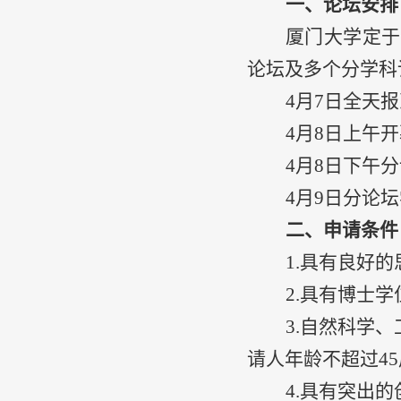
一、论坛安排
厦门大学定于
论坛及多个分学科
4
月
7
日全天报
4
月
8
日上午开
4
月
8
日下午分
4
月
9
日分论坛
二、申请条件
1.
具有良好的
2.
具有博士学
3.
自然科学、
请人年龄不超过
45
4.
具有突出的